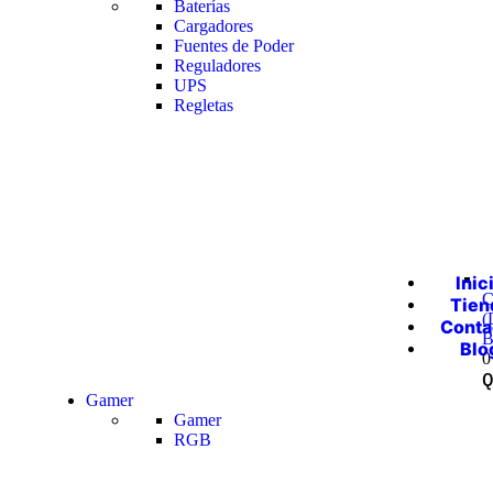
Baterías
Cargadores
Fuentes de Poder
Reguladores
UPS
Regletas
Inic
C
Tien
(
Conta
B
Blo
0
Gamer
Gamer
RGB