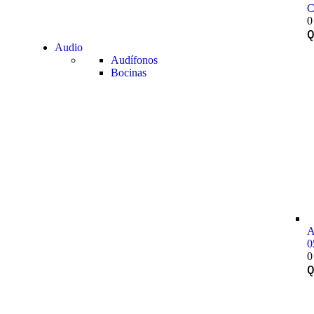
C
0
Audio
Audífonos
Bocinas
A
0
0