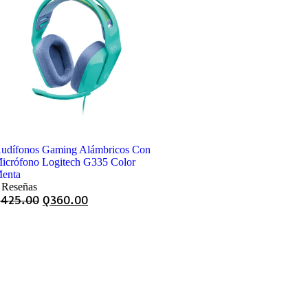
udífonos Gaming Alámbricos Con
icrófono Logitech G335 Color
enta
 Reseñas
Q
425.00
Q
360.00