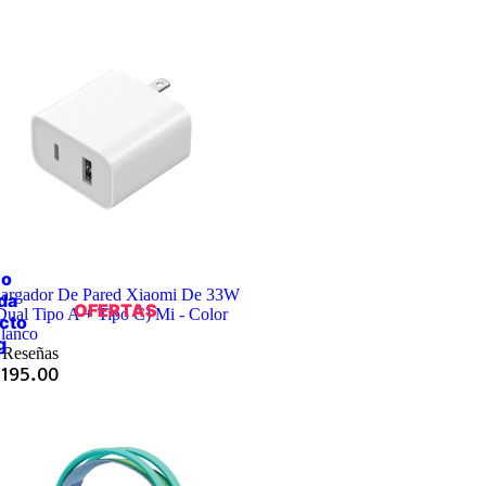
io
argador De Pared Xiaomi De 33W
da
OFERTAS
Dual Tipo A + Tipo C) Mi - Color
cto
lanco
g
 Reseñas
Q
195.00