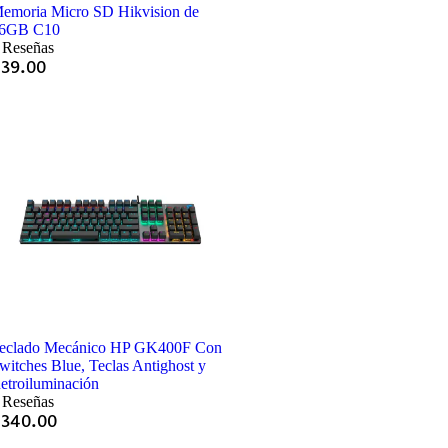
emoria Micro SD Hikvision de
6GB C10
 Reseñas
Q
39.00
eclado Mecánico HP GK400F Con
witches Blue, Teclas Antighost y
etroiluminación
 Reseñas
Q
340.00