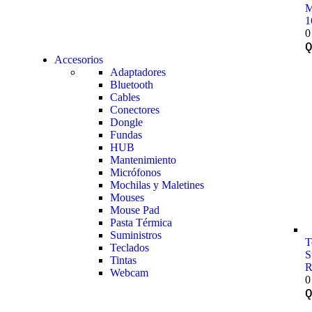
M
1
0
Accesorios
Adaptadores
Bluetooth
Cables
Conectores
Dongle
Fundas
HUB
Mantenimiento
Micrófonos
Mochilas y Maletines
Mouses
Mouse Pad
Pasta Térmica
Suministros
T
Teclados
S
Tintas
R
Webcam
0