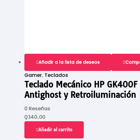
Añadir a la lista de deseos
Comp
Gamer
,
Teclados
Teclado Mecánico HP GK400F C
Antighost y Retroiluminación
0 Reseñas
Q
340.00
Añadir al carrito