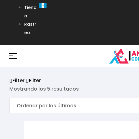
Tiend
a
Rastr
eo
Filter
Filter
Mostrando los 5 resultados