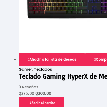
Añadir a la lista de deseos
Comp
Gamer
,
Teclados
Teclado Gaming HyperX de Me
0 Reseñas
Q
375.00
Q
300.00
Añadir al carrito