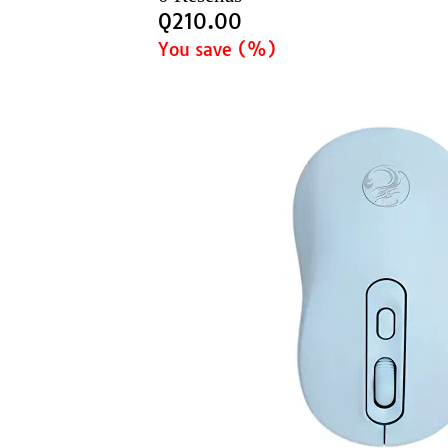
Q
210.00
You save
(
%)