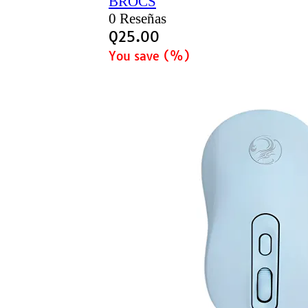
BROCS
0 Reseñas
Q
25.00
You save
(
%)