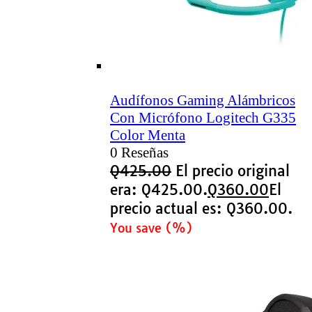
Audífonos Gaming Alámbricos
Con Micrófono Logitech G335
Color Menta
0 Reseñas
Q
425.00
El precio original
era: Q425.00.
Q
360.00
El
precio actual es: Q360.00.
You save
(
%)