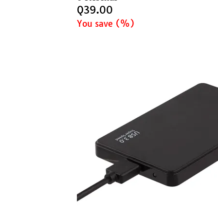
Q
39.00
You save
(
%)