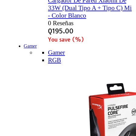
Cargador De Pared Xiaomi De
33W (Dual Tipo A + Tipo C) Mi
- Color Blanco
0 Reseñas
Q
195.00
You save
(
%)
Gamer
Gamer
RGB