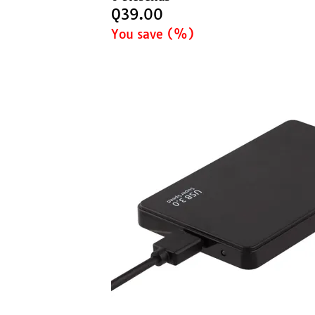
Q
39.00
You save
(
%)