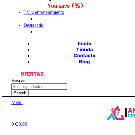
You save
(
%)
TV y entretenimiento
Destacado
Inicio
Tienda
Contacto
Blog
OFERTAS
Buscar:
Search
Menu
0
Q
0.00