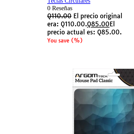
Teclas Circulares
0 Reseñas
Q
110.00
El precio original
era: Q110.00.
Q
85.00
El
precio actual es: Q85.00.
You save
(
%)