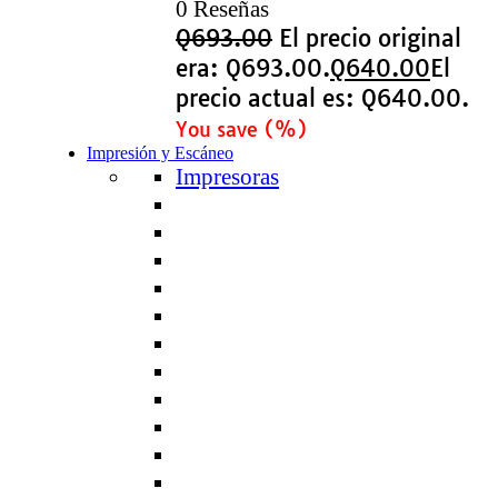
0 Reseñas
Q
693.00
El precio original
era: Q693.00.
Q
640.00
El
precio actual es: Q640.00.
You save
(
%)
Impresión y Escáneo
Impresoras