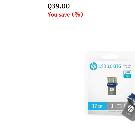
Q
39.00
You save
(
%)