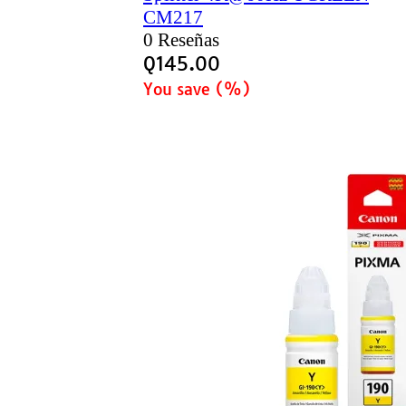
CM217
0 Reseñas
Q
145.00
You save
(
%)