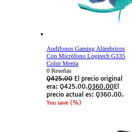
Audífonos Gaming Alámbricos
Con Micrófono Logitech G335
Color Menta
0 Reseñas
Q
425.00
El precio original
era: Q425.00.
Q
360.00
El
precio actual es: Q360.00.
You save
(
%)