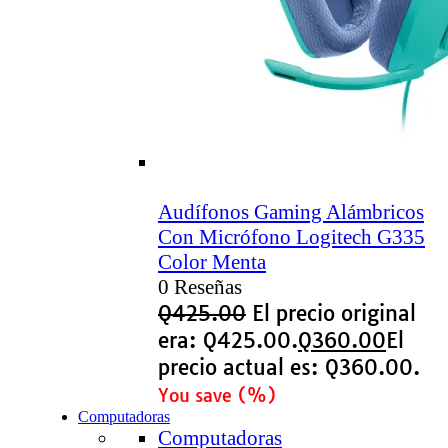
Audífonos Gaming Alámbricos
Con Micrófono Logitech G335
Color Menta
0 Reseñas
Q
425.00
El precio original
era: Q425.00.
Q
360.00
El
precio actual es: Q360.00.
You save
(
%)
Computadoras
Computadoras