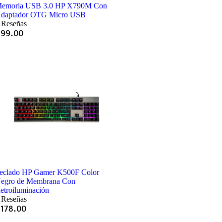
emoria USB 3.0 HP X790M Con
daptador OTG Micro USB
 Reseñas
Q
99.00
eclado HP Gamer K500F Color
egro de Membrana Con
etroiluminación
 Reseñas
Q
178.00