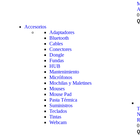
M
A
0
Accesorios
Adaptadores
Bluetooth
Cables
Conectores
Dongle
Fundas
HUB
Mantenimiento
Micrófonos
Mochilas y Maletines
Mouses
Mouse Pad
Pasta Térmica
Suministros
T
Teclados
N
Tintas
R
Webcam
0