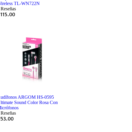
ireless TL-WN722N
 Reseñas
Q
115.00
udífonos ARGOM HS-0595
ltimate Sound Color Rosa Con
icrófonos
 Reseñas
Q
53.00