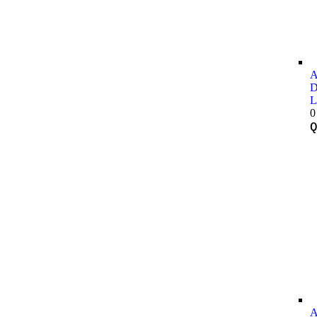
A
D
L
0
A