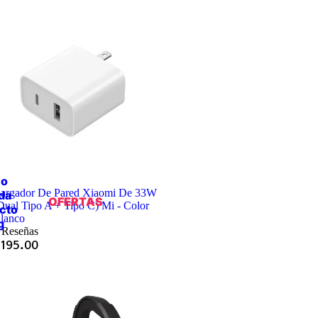
io
argador De Pared Xiaomi De 33W
da
OFERTAS
Dual Tipo A + Tipo C) Mi - Color
cto
lanco
g
 Reseñas
Q
195.00