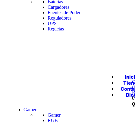
Baterías
Cargadores
Fuentes de Poder
Reguladores
UPS
Regletas
Inic
C
Tien
(
Conta
B
Blo
0
Gamer
Gamer
RGB