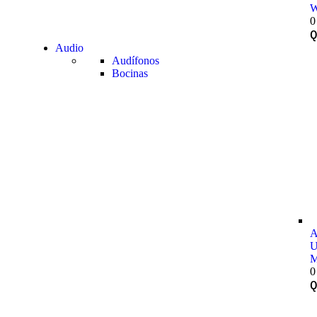
W
0
Audio
Audífonos
Bocinas
A
U
M
0