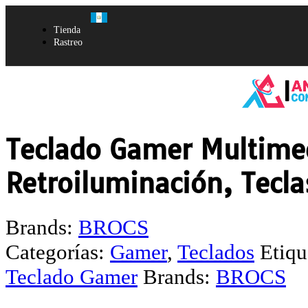
Tienda
Rastreo
Teclado Gamer Multime
Retroiluminación, Tecla
Brands:
BROCS
Categorías:
Gamer
,
Teclados
Etiqu
Teclado Gamer
Brands:
BROCS