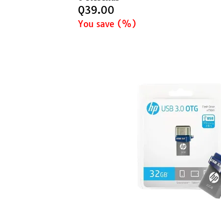
Q
39.00
You save
(
%)