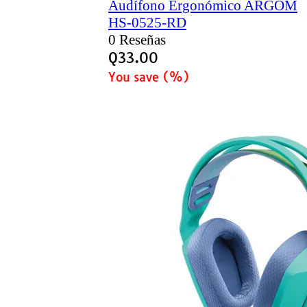
Audífono Ergonómico ARGOM
HS-0525-RD
0 Reseñas
Q
33.00
You save
(
%)