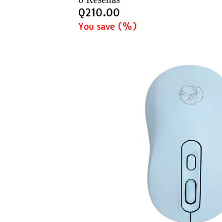
Q
210.00
You save
(
%)