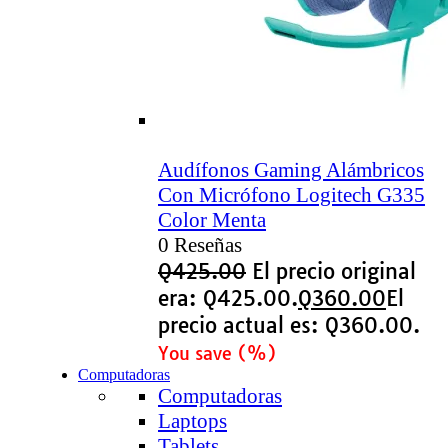
Audífonos Gaming Alámbricos
Con Micrófono Logitech G335
Color Menta
0 Reseñas
Q
425.00
El precio original
era: Q425.00.
Q
360.00
El
precio actual es: Q360.00.
You save
(
%)
Computadoras
Computadoras
Laptops
Tablets