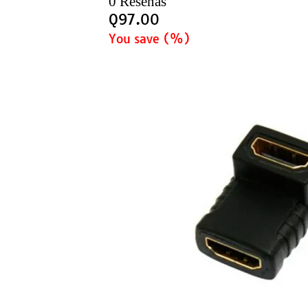
0 Reseñas
Q
97.00
You save
(
%)