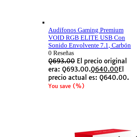
Audífonos Gaming Premium
VOID RGB ELITE USB Con
Sonido Envolvente 7.1, Carbón
0 Reseñas
Q
693.00
El precio original
era: Q693.00.
Q
640.00
El
precio actual es: Q640.00.
You save
(
%)