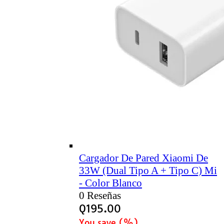
Cargador De Pared Xiaomi De
33W (Dual Tipo A + Tipo C) Mi
- Color Blanco
0 Reseñas
Q
195.00
You save
(
%)