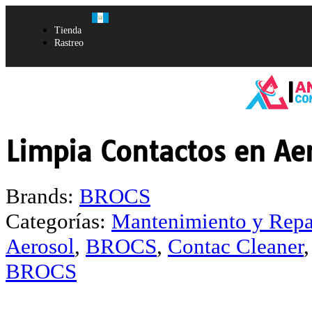
Tienda
Rastreo
Limpia Contactos en Ae
Brands:
BROCS
Categorías:
Mantenimiento y Repa
Aerosol
,
BROCS
,
Contac Cleaner
BROCS