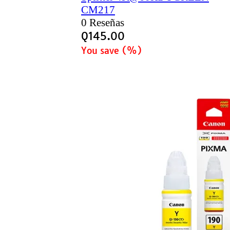
CM217
0 Reseñas
Q
145.00
You save
(
%)