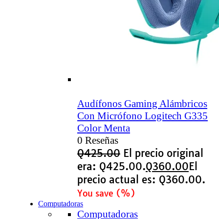
Audífonos Gaming Alámbricos
Con Micrófono Logitech G335
Color Menta
0 Reseñas
Q
425.00
El precio original
era: Q425.00.
Q
360.00
El
precio actual es: Q360.00.
You save
(
%)
Computadoras
Computadoras