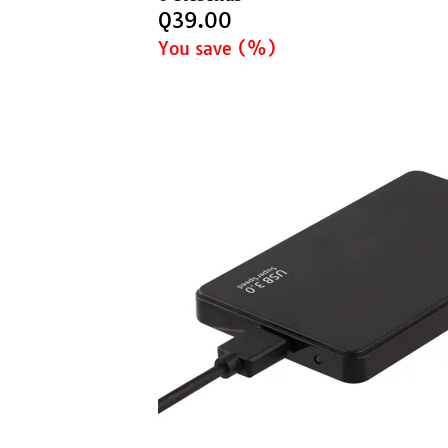
Q
39.00
You save
(
%)