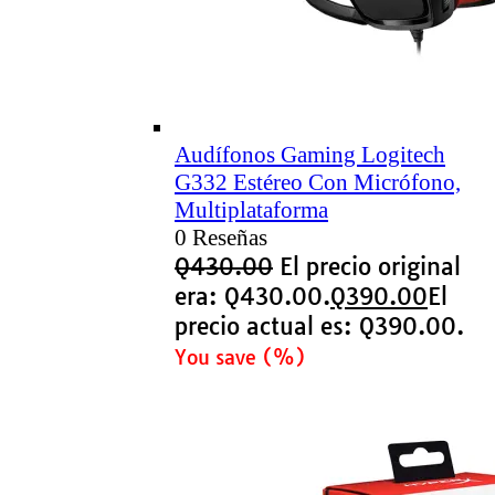
Audífonos Gaming Logitech
G332 Estéreo Con Micrófono,
Multiplataforma
0 Reseñas
Q
430.00
El precio original
era: Q430.00.
Q
390.00
El
precio actual es: Q390.00.
You save
(
%)