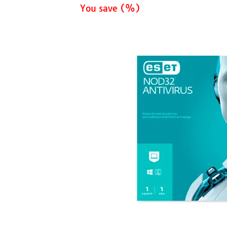
You save
(
%)