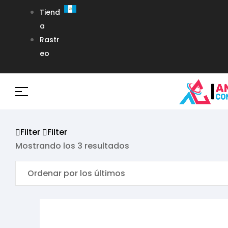
Tiend
a
Rastr
eo
Filter
Filter
Mostrando los 3 resultados