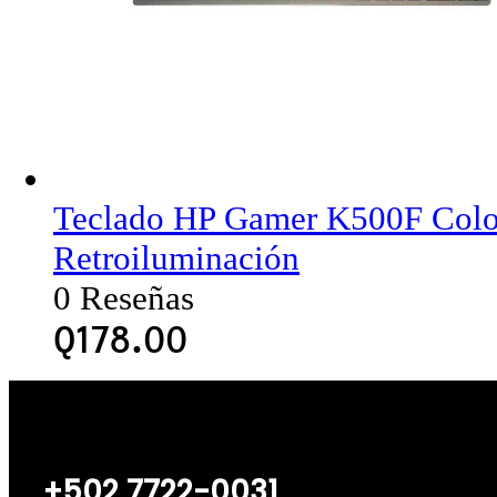
Teclado HP Gamer K500F Col
Retroiluminación
0 Reseñas
Q
178.00
+502 7722-0031