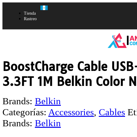
Tienda
Rastreo
BoostCharge Cable USB
3.3FT 1M Belkin Color 
Brands:
Belkin
Categorías:
Accessories
,
Cables
Et
Brands:
Belkin