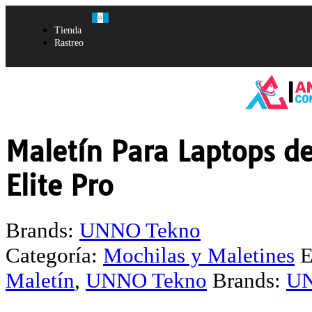
Tienda
Rastreo
Maletín Para Laptops 
Elite Pro
Brands:
UNNO Tekno
Categoría:
Mochilas y Maletines
E
Maletín
,
UNNO Tekno
Brands:
UN