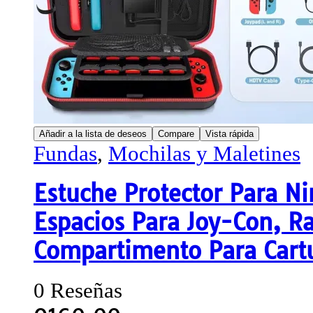
Añadir a la lista de deseos
Compare
Vista rápida
Fundas
,
Mochilas y Maletines
Estuche Protector Para N
Espacios Para Joy-Con, R
Compartimento Para Cartu
0 Reseñas