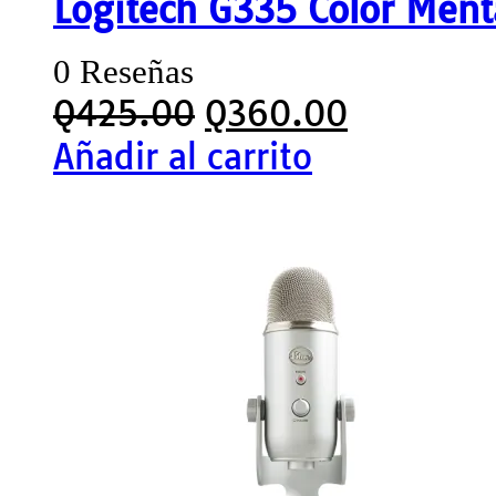
Logitech G335 Color Ment
0 Reseñas
Q
425.00
Q
360.00
Añadir al carrito