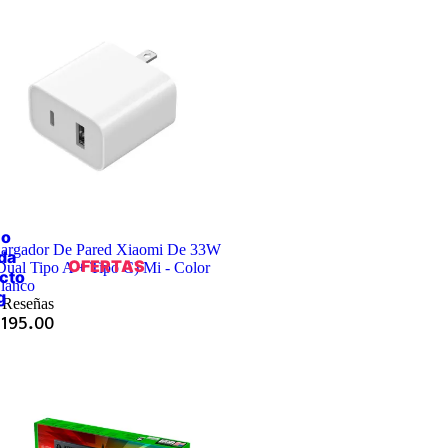
io
argador De Pared Xiaomi De 33W
da
OFERTAS
Dual Tipo A + Tipo C) Mi - Color
cto
lanco
g
 Reseñas
Q
195.00