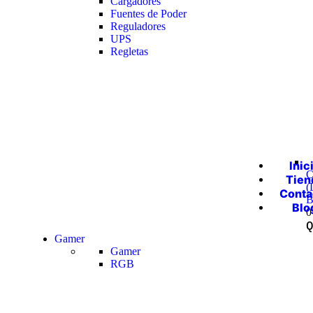
Cargadores
Fuentes de Poder
Reguladores
UPS
Regletas
Inic
C
Tien
(
Conta
B
Blo
0
Gamer
Gamer
RGB