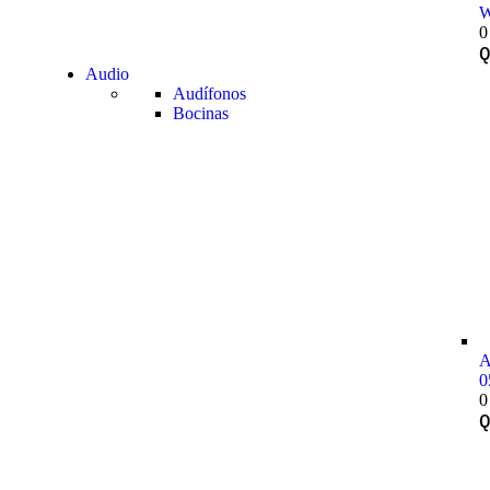
W
0
Audio
Audífonos
Bocinas
A
0
0