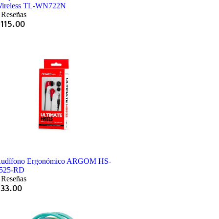
ireless TL-WN722N
 Reseñas
Q
115.00
udífono Ergonómico ARGOM HS-
525-RD
 Reseñas
Q
33.00