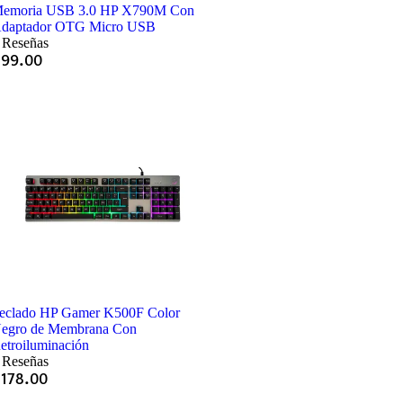
emoria USB 3.0 HP X790M Con
daptador OTG Micro USB
 Reseñas
Q
99.00
eclado HP Gamer K500F Color
egro de Membrana Con
etroiluminación
 Reseñas
Q
178.00