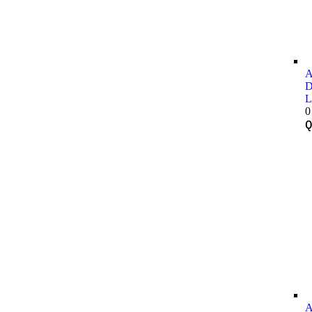
A
D
L
0
A