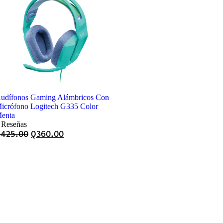
udífonos Gaming Alámbricos Con
icrófono Logitech G335 Color
enta
 Reseñas
Q
425.00
Q
360.00