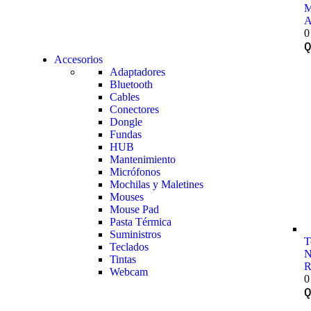
M
A
0
Accesorios
Adaptadores
Bluetooth
Cables
Conectores
Dongle
Fundas
HUB
Mantenimiento
Micrófonos
Mochilas y Maletines
Mouses
Mouse Pad
Pasta Térmica
Suministros
T
Teclados
N
Tintas
R
Webcam
0