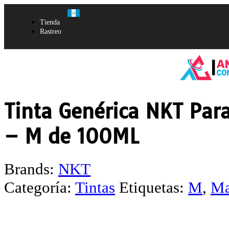
Tienda
Rastreo
Tinta Genérica NKT Par
– M de 100ML
Brands:
NKT
Categoría:
Tintas
Etiquetas:
M
,
Ma