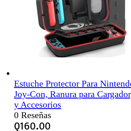
Estuche Protector Para Ninten
Joy-Con, Ranura para Cargador
y Accesorios
0 Reseñas
Q
160.00