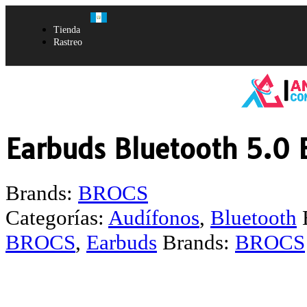
Tienda
Rastreo
Earbuds Bluetooth 5.0 
Brands:
BROCS
Categorías:
Audífonos
,
Bluetooth
BROCS
,
Earbuds
Brands:
BROCS